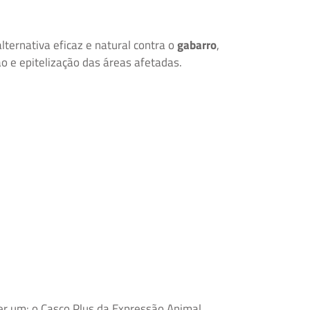
ternativa eficaz e natural contra o
gabarro
,
 e epitelização das áreas afetadas.
r um: o Casco Plus da Expressão Animal