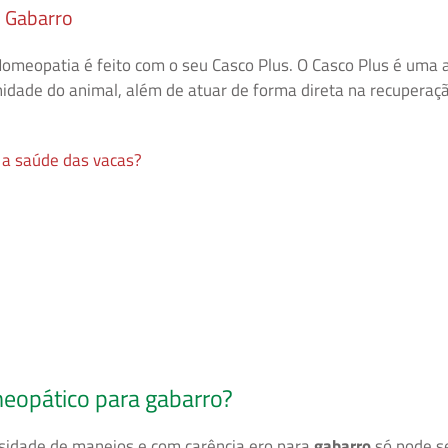
o Gabarro
meopatia é feito com o seu Casco Plus. O Casco Plus é uma al
ade do animal, além de atuar de forma direta na recuperação
 a saúde das vacas?
opático para gabarro?
sidade de manejos e com carência ero para
gabarro
só pode se