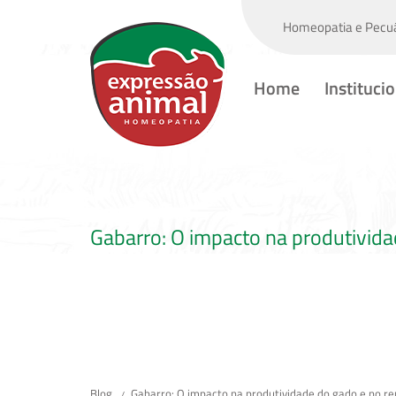
Homeopatia e Pecuá
Home
Instituci
Gabarro: O impacto na produtivida
Blog
Gabarro: O impacto na produtividade do gado e no re