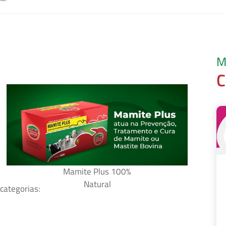
M
C
Mamite Plus 100%
Natural
 categorias: