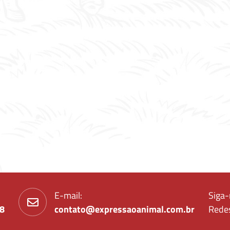
E-mail:
Siga-
88
contato@expressaoanimal.com.br
Redes