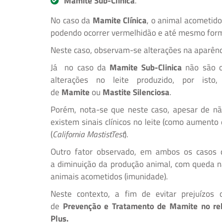
Mamite Sub-Clinica
.
No caso da
Mamite Clínica
, o animal acometido
podendo ocorrer vermelhidão e até mesmo form
Neste caso, observam-se alterações na aparênc
Já no caso da
Mamite Sub-Clinica
não são o
alterações no leite produzido, por is
de
Mamite
ou
Mastite Silenciosa
.
Porém, nota-se que neste caso, apesar de não
existem sinais clínicos no leite (como aument
(
California MastistTest
).
Outro fator observado, em ambos os casos
a diminuição da produção animal, com queda n
animais acometidos (imunidade).
Neste contexto, a fim de evitar prejuízos 
de
Prevenção e Tratamento de Mamite no r
Plus.