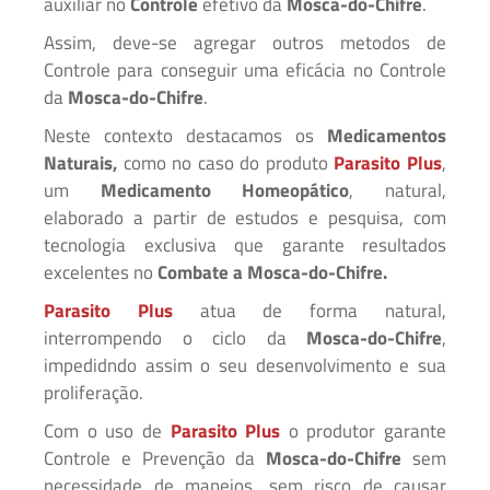
auxiliar no
Controle
efetivo da
Mosca-do-Chifre
.
Assim, deve-se agregar outros metodos de
Controle para conseguir uma eficácia no Controle
da
Mosca-do-Chifre
.
Neste contexto destacamos os
Medicamentos
Naturais,
como no caso do produto
Parasito Plus
,
um
Medicamento Homeopático
, natural,
elaborado a partir de estudos e pesquisa, com
tecnologia exclusiva que garante resultados
excelentes no
Combate a
Mosca-do-Chifre.
Parasito Plus
atua de forma natural,
interrompendo o ciclo da
Mosca-do-Chifre
,
impedidndo assim o seu desenvolvimento e sua
proliferação.
Com o uso de
Parasito Plus
o produtor garante
Controle e Prevenção da
Mosca-do-Chifre
sem
necessidade de manejos, sem risco de causar