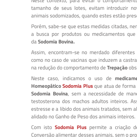
Neste contexto, para evitar o comportamen
tamanho de seus lotes, evitam introduzir no
animais sodomizados, quando estes estão pres
Porém, sabe-se que estas medidas citadas, ne
a busca por produtos ou medicamentos qu
da
Sodomia Bovina.
Assim, encontram-se no merdado diferentes
como no caso de vacinas que induzem a castra
na redução do comportamento de
Trepação
obse
Neste caso, indicamos o uso de
medicam
Homeopático
Sodomia Plus
que atua de forma e
Sodomia Bovina
, sem a necessidade de mane
testosterona dos machos adultos inteiros. A
estresse e a libido dos animais tratados, sem 
alidado no Ganho de Peso dos animais inteiros.
Com isto
Sodomia Plus
permite a criação d
Conversão alimentar desses animais, sem o p