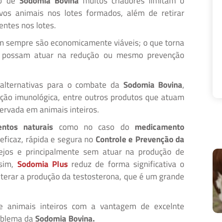
to de
Sodomia Bovina
muitos criadores limitam o
vos animais nos lotes formados, além de retirar
entes nos lotes.
m sempre são economicamente viáveis; o que torna
e possam atuar na redução ou mesmo prevenção
 alternativas para o combate da
Sodomia Bovina
,
ção imunológica, entre outros produtos que atuam
rvada em animais inteiros.
entos naturais
como no caso do
medicamento
ficaz, rápida e segura no
Controle e Prevenção da
jos e principalmente sem atuar na produção de
ssim,
Sodomia Plus
reduz de forma significativa o
alterar a produção da testosterona, que é um grande
e animais inteiros com a vantagem de excelnte
roblema da
Sodomia Bovina.