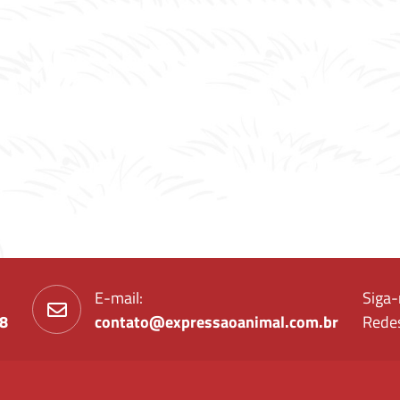
E-mail:
Siga-
88
contato@expressaoanimal.com.br
Redes