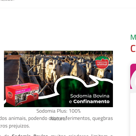
M
C
Sodomia Plus: 100%
dos animais, podendo ocorrer ferimentos, quegbras
Natural
tros prejuizos.