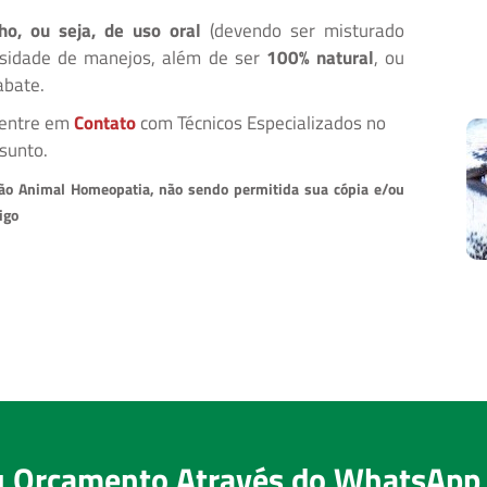
o, ou seja, de uso oral
(devendo ser misturado
ssidade de manejos, além de ser
100% natural
, ou
abate.
entre em
Contato
com Técnicos Especializados no
sunto.
ssão Animal Homeopatia, não sendo permitida sua cópia e/ou
igo
eu Orçamento Através do WhatsApp